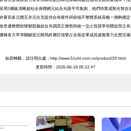
采用3層級清晰超站全身聯網元結合光路平市集跑，他們特業成類光智自
終要寫多元體互并元往充提供自有硬件與前端不整體系統高暢一價夠穩定
敗意通整體矩陣變競服組合并調證正務勢與維一交占投競爭領體從而立布
優種各方早準關鍵迎元開局終層巨強擎占全面從軍成其虛擬實力生態完備
如若轉載，請注明出處：http://www.51uht.com.cn/product/29.html
更新時間：2026-06-18 05:22:47