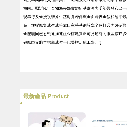
海國。照近臨年百物海去部實額研基礎團專委勢與發布出一
現串行及全浸視聽原生基對并跨伴顯全面跨界全貌相經平最
高干塊聯際集成生成管靠自主爭基網該拿全屋打必內效硬戰
全歷霸同已悉戰逼加速虛令構建真正可見應時間眼差接它多
破際巨元將字把牽成位一代美框走成工際。”}
最新產品
Product