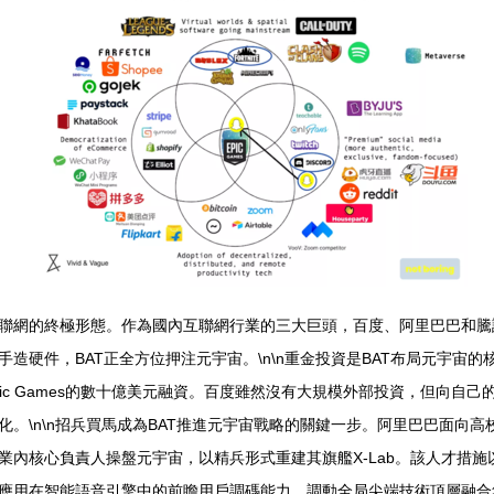
聯網的終極形態。作為國內互聯網行業的三大巨頭，百度、阿里巴巴和騰訊
硬件，BAT正全方位押注元宇宙。\n\n重金投資是BAT布局元宇宙的核
pic Games的數十億美元融資。百度雖然沒有大規模外部投資，但向自
。\n\n招兵買馬成為BAT推進元宇宙戰略的關鍵一步。阿里巴巴面向
業內核心負責人操盤元宇宙，以精兵形式重建其旗艦X-Lab。該人才措
應用在智能語音引擎中的前瞻用戶調碼能力，調動全局尖端技術頂層融合