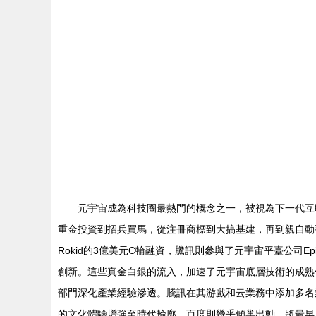
元宇宙成為科技圈最熱門的概念之一，被視為下一代互
重金投資到招兵買馬，從注冊商標到大搞基建，再到親自動手造
Rokid的3億美元C輪融資，騰訊則參與了元宇宙平臺公司E
創新。這些真金白銀的流入，加速了元宇宙底層技術的成熟化
部門深化產業經驗滲透。騰訊在其游戲和云業務中添加多名
的文化體驗增強至時代輪廓。百度則幾乎傾巢出動，將最早