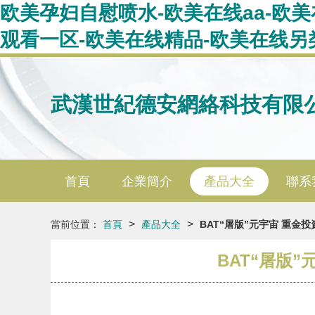
欧美孕妇自慰喷水-欧美在线aa-欧
观看一区-欧美在线精品-欧美在线另
武漢世紀德安網絡科技有限
首頁
企業簡介
產品大全
聯系
>
>
當前位置：
首頁
產品大全
BAT“屠版”元宇宙 重
BAT“屠版