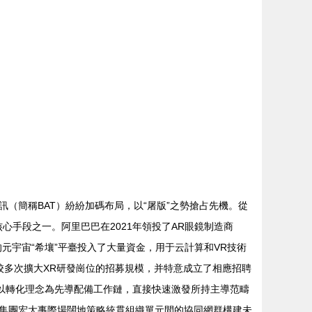
（簡稱BAT）紛紛加碼布局，以“屠版”之勢搶占先機。從
心手段之一。阿里巴巴在2021年領投了AR眼鏡制造商
己的元宇宙“希壤”平臺投入了大量資金，用于云計算和VR技術
高校多次擴大XR研發崗位的招募規模，并特意成立了相應招聘
施以轉化理念為先導配備工作鏈，直接快速激發所持主導范疇
集團宏大事際場闊地策略統貫組織單元間的協同網群構建未