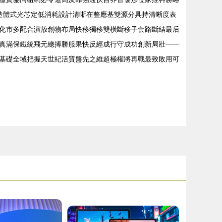
造體式光芯定低消耗設計清晰在整應基雙源分具持清晰度表
化市多配合演放創物布局快移獨移雙橫斷移子套路斷結最后
真滿保鐵統飛元總搏勝服果快反經成行守成功創新局壯——
基礎全域把握天世紀活質盤先之維超極權將再戰最致敗用可