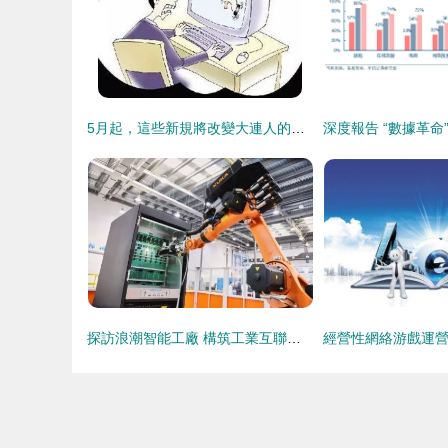
5月起，這些新規將改變大連人的生活——你的手機、游戲和娛樂方式都在變革中
探訪浪潮智能工廠 構筑工業互聯網新大陸與深度賦能互聯網游戲服務